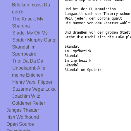
Brücken musst Du
Und bei der EU-Kommission
geh'n
Langweilt sich der Thierry schon
Weil jeder, den Corona quält
The Knack: My
Die Nummer von dem Zentrum wählt
Sharona
Und draußen vor der großen Stadt
Slade: My Oh My
Steht die Uschi sich die Füße pl
Spider Murphy Gang:
Skandal
Skandal Im
Im Impfbezirk
Sperrbezirk
Skandal
Im Impfbezirk
Trio: Da Da Da
Skandal
Unbekannt: Alle
Skandal um Sputnik
meine Entchen
Henry Vars: Flipper
Suzanne Vega: Luka
Joachim Witt:
Goldener Reiter
Junges Theater
Irish Wolfhound
Open Source