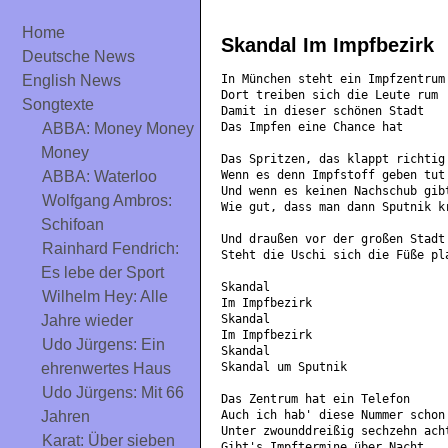
Home
Skandal Im Impfbezirk
Deutsche News
In München steht ein Impfzentrum
English News
Dort treiben sich die Leute rum
Songtexte
Damit in dieser schönen Stadt
Das Impfen eine Chance hat
ABBA: Money Money
Money
Das Spritzen, das klappt richtig
Wenn es denn Impfstoff geben tut
ABBA: Waterloo
Und wenn es keinen Nachschub gib
Wolfgang Ambros:
Wie gut, dass man dann Sputnik k
Schifoan
Und draußen vor der großen Stadt
Rainhard Fendrich:
Steht die Uschi sich die Füße pl
Es lebe der Sport
Skandal
Wilhelm Hey: Alle
Im Impfbezirk
Skandal
Jahre wieder
Im Impfbezirk
Udo Jürgens: Ein
Skandal
Skandal um Sputnik
ehrenwertes Haus
Udo Jürgens: Mit 66
Das Zentrum hat ein Telefon
Auch ich hab' diese Nummer schon
Jahren
Unter zwounddreißig sechzehn ach
Karat: Über sieben
Gibt's Impftermine über Nacht