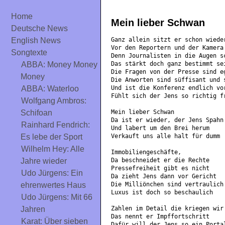
Home
Mein lieber Schwan
Deutsche News
Ganz allein sitzt er schon wiede
English News
Vor den Reportern und der Kamera
Songtexte
Denn Journalisten in die Augen s
Das stärkt doch ganz bestimmt se
ABBA: Money Money
Die Fragen von der Presse sind e
Money
Die Anworten sind süffisant und 
Und ist die Konferenz endlich vo
ABBA: Waterloo
Fühlt sich der Jens so richtig f
Wolfgang Ambros:
Mein lieber Schwan
Schifoan
Da ist er wieder, der Jens Spahn
Rainhard Fendrich:
Und labert um den Brei herum
Verkauft uns alle halt für dumm
Es lebe der Sport
Wilhelm Hey: Alle
Immobiliengeschäfte,
Da beschneidet er die Rechte
Jahre wieder
Pressefreiheit gibt es nicht
Udo Jürgens: Ein
Da zieht Jens dann vor Gericht
Die Milliönchen sind vertraulich
ehrenwertes Haus
Luxus ist doch so beschaulich
Udo Jürgens: Mit 66
Zahlen im Detail die kriegen wir
Jahren
Das nennt er Impffortschritt
Karat: Über sieben
Dafür will der Jens so ein Porta