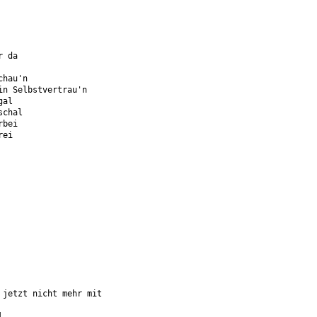
r da
chau'n
in Selbstvertrau'n
gal
schal
rbei
rei
 jetzt nicht mehr mit
l