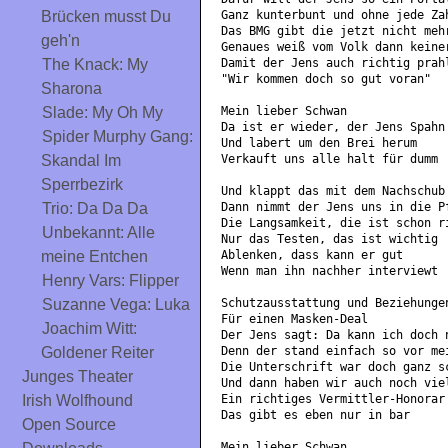
Ganz kunterbunt und ohne jede Za
Brücken musst Du
Das BMG gibt die jetzt nicht meh
geh'n
Genaues weiß vom Volk dann keine
Damit der Jens auch richtig prah
The Knack: My
"Wir kommen doch so gut voran"
Sharona
Mein lieber Schwan
Slade: My Oh My
Da ist er wieder, der Jens Spahn
Spider Murphy Gang:
Und labert um den Brei herum
Verkauft uns alle halt für dumm
Skandal Im
Sperrbezirk
Und klappt das mit dem Nachschub
Dann nimmt der Jens uns in die P
Trio: Da Da Da
Die Langsamkeit, die ist schon r
Unbekannt: Alle
Nur das Testen, das ist wichtig
Ablenken, dass kann er gut
meine Entchen
Wenn man ihn nachher interviewt
Henry Vars: Flipper
Schutzausstattung und Beziehunge
Suzanne Vega: Luka
Für einen Masken-Deal
Joachim Witt:
Der Jens sagt: Da kann ich doch 
Denn der stand einfach so vor me
Goldener Reiter
Die Unterschrift war doch ganz s
Junges Theater
Und dann haben wir auch noch vie
Ein richtiges Vermittler-Honorar
Irish Wolfhound
Das gibt es eben nur in bar
Open Source
Mein lieber Schwan