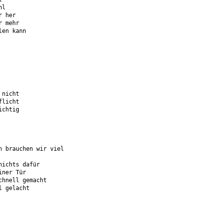
hl
r her
r mehr
len kann
 nicht
flicht
ichtig
n brauchen wir viel
nichts dafür
iner Tür
chnell gemacht
l gelacht